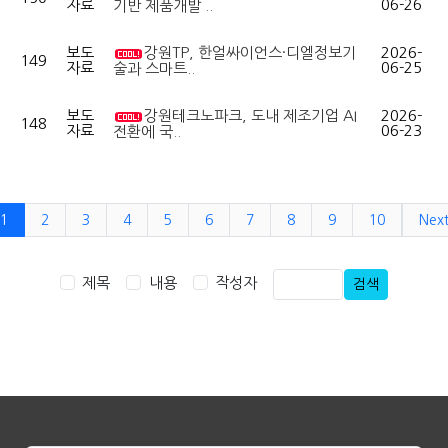
자료
06-26
기반 제품개발 ..
보도
강원TP, 한얼싸이언스·디엘정보기
2026-
149
자료
06-25
술과 스마트..
보도
강원테크노파크, 도내 제조기업 AI
2026-
148
자료
06-23
전환에 국..
1
2
3
4
5
6
7
8
9
10
Nex
제목
내용
작성자
검색