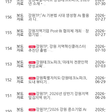
157
자료
년 소재‧..
07-30
보도
강원TP,「AI 기본법 시대 생성형 AI 활용
2026-
156
자료
과 디..
07-27
보도
강원지역기업 Post-BI 협의체 개최…창
2026-
155
자료
업기업 ..
07-27
보도
강원TP, 강원 지역혁신클러스터
2026-
154
자료
07-10
추진단 출범…..
보도
강원테크노파크,‘미래차 전문인력
2026-
153
자료
07-03
양성교육’..
보도
강원특별자치도·강원테크노파크,
2026-
152
자료
06-29
도내 뷰티기..
보도
강원TP, 2026년 상반기 강원지역
2026-
151
자료
06-26
밀집지역 위기..
보도
강원TP,『2026 강원 중소기업 AI
2026-
150