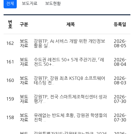
전체
보도자료
보도현황
번
구분
제목
등록일
호
보도
강원TP, AI 서비스 개발 위한 개인정보
2026-
162
자료
활용 실..
08-05
보도
수도권 레전드 50+ 5개 주관기관, 「레
2026-
161
자료
전드 50+..
08-04
보도
강원TP, 강원 최초 KSTQB 소프트웨어
2026-
160
자료
테스팅 전..
08-03
보도
강원TP, 전국 스마트제조혁신센터 성과
2026-
159
자료
평가‘..
07-30
보도
유례없는 반도체 호황, 강원권 학생들의
2026-
158
자료
진학 ..
07-30
보도
강원특별자치도·강원테크노파크, 2026
2026-