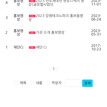
홍보영
2023 반도체대전 현장스케치 영
2023-
4
상
11-01
상(글로벌사업단..
홍보영
2023 강원테크노파크 홍보동영
2023-
3
상
06-24
상
홍보영
2023-
2
기관 소개 홍보영상
상
05-31
2017-
1
재단CI
재단 CI
10-23
1
제목
내용
작성자
검색