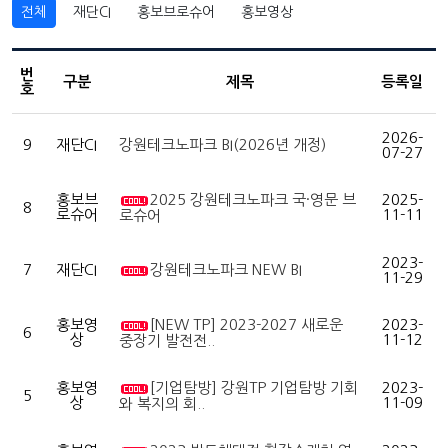
전체
재단CI
홍보브로슈어
홍보영상
번
구분
제목
등록일
호
2026-
9
재단CI
강원테크노파크 BI(2026년 개정)
07-27
홍보브
2025 강원테크노파크 국·영문 브
2025-
8
로슈어
11-11
로슈어
2023-
7
재단CI
강원테크노파크 NEW BI
11-29
홍보영
[NEW TP] 2023-2027 새로운
2023-
6
상
11-12
중장기 발전전..
홍보영
[기업탐방] 강원TP 기업탐방 기회
2023-
5
상
11-09
와 복지의 회..