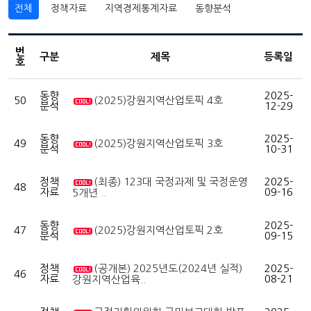
전체
정책자료
지역경제통계자료
동향분석
번
구분
제목
등록일
호
동향
2025-
50
(2025)강원지역산업토픽 4호
분석
12-29
동향
2025-
49
(2025)강원지역산업토픽 3호
분석
10-31
정책
(최종) 123대 국정과제 및 국정운영
2025-
48
자료
09-16
5개년 ..
동향
2025-
47
(2025)강원지역산업토픽 2호
분석
09-15
정책
(공개본) 2025년도(2024년 실적)
2025-
46
자료
08-21
강원지역산업육..