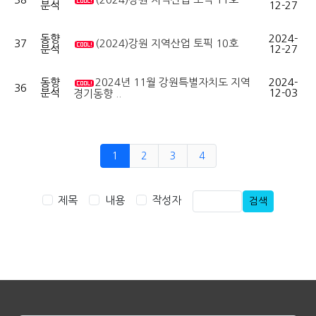
분석
12-27
동향
2024-
37
(2024)강원 지역산업 토픽 10호
분석
12-27
동향
2024년 11월 강원특별자치도 지역
2024-
36
분석
12-03
경기동향 ..
1
2
3
4
제목
내용
작성자
검색