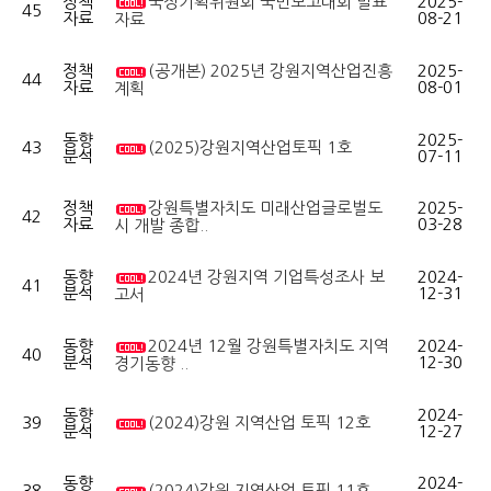
정책
국정기획위원회 국민보고대회 발표
2025-
45
자료
08-21
자료
정책
(공개본) 2025년 강원지역산업진흥
2025-
44
자료
08-01
계획
동향
2025-
43
(2025)강원지역산업토픽 1호
분석
07-11
정책
강원특별자치도 미래산업글로벌도
2025-
42
자료
03-28
시 개발 종합..
동향
2024년 강원지역 기업특성조사 보
2024-
41
분석
12-31
고서
동향
2024년 12월 강원특별자치도 지역
2024-
40
분석
12-30
경기동향 ..
동향
2024-
39
(2024)강원 지역산업 토픽 12호
분석
12-27
동향
2024-
38
(2024)강원 지역산업 토픽 11호